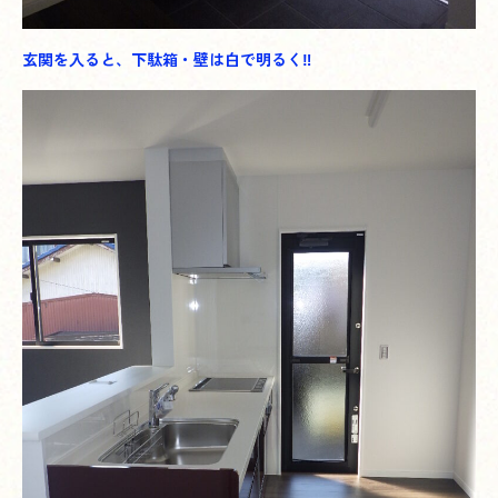
玄関を入ると、下駄箱・壁は白で明るく‼