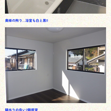
奥様の拘り…浴室も白と黒‼
陽当りの良い2階居室