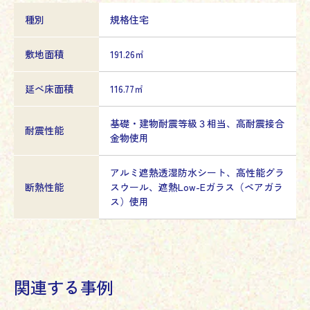
種別
規格住宅
敷地面積
191.26㎡
延べ床面積
116.77㎡
基礎・建物耐震等級３相当、高耐震接合
耐震性能
金物使用
アルミ遮熱透湿防水シート、高性能グラ
断熱性能
スウール、遮熱Low-Eガラス（ペアガラ
ス）使用
関連する事例