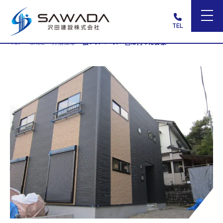
TEL
>
>
>
TOP
CASE
外構工事
広いスペース・色に拘ったお家