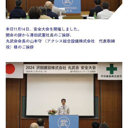
本日11月14日、安全大会を開催しました。
開会の辞から澤田武憲社長のご挨拶、
丸武会会長の山本守 （アクシス総合設備株式会社 代表取締
役）様のご挨拶